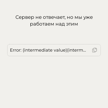
Сервер не отвечает, но мы уже
работаем над этим
Error: (intermediate value)(intermediate value)(intermediate value).replaceAll is not a function