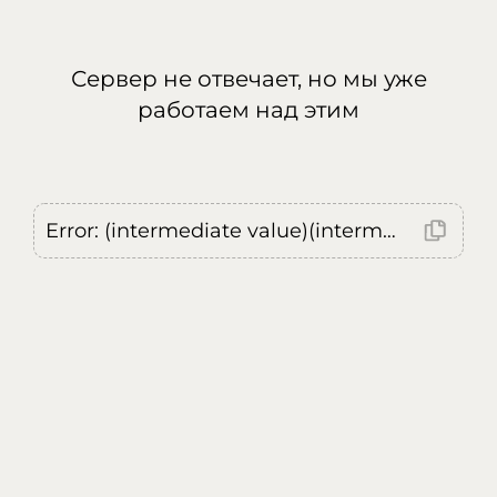
Сервер не отвечает, но мы уже
работаем над этим
Error: (intermediate value)(intermediate value)(intermediate value).replaceAll is not a function