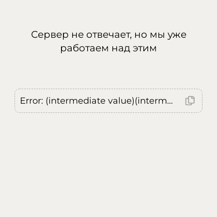
Сервер не отвечает, но мы уже
работаем над этим
Error: (intermediate value)(intermediate value)(intermediate value).replaceAll is not a function